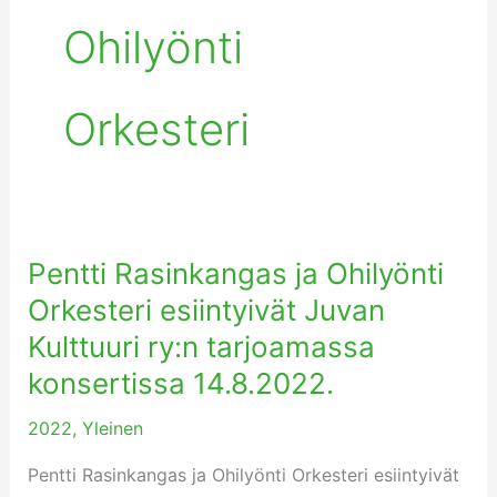
Ohilyönti
Orkesteri
Pentti Rasinkangas ja Ohilyönti
Pentti
Rasinkangas
Orkesteri esiintyivät Juvan
ja
Kulttuuri ry:n tarjoamassa
Ohilyönti
konsertissa 14.8.2022.
Orkesteri
2022
,
Yleinen
esiintyivät
Juvan
Pentti Rasinkangas ja Ohilyönti Orkesteri esiintyivät
Kulttuuri