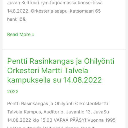
Juvan Kulttuuri ry:n tarjoamassa konsertissa
ry:n
14.8.2022. Orkesteria saapui katsomaan 65
tarjoamassa
henkilöä.
konsertissa
14.8.2022.
Read More »
Pentti Rasinkangas ja Ohilyönti
Pentti
Rasinkangas
Orkesteri Martti Talvela
ja
kampuksella su 14.08.2022
Ohilyönti
2022
Orkesteri
Martti
Pentti Rasinkangas ja Ohilyönti OrkesteriMartti
Talvela
Talvela Kampus, Auditorio, Juvantie 13, JuvaSu
kampuksella
14.08.2022 klo 15.00 VAPAA PÄÄSY! Vuonna 1995
su