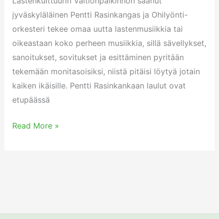
Lastenkulttuurin Valtionpalkinnon saanut
14.08.2022
jyväskyläläinen Pentti Rasinkangas ja Ohilyönti-
orkesteri tekee omaa uutta lastenmusiikkia tai
oikeastaan koko perheen musiikkia, sillä sävellykset,
sanoitukset, sovitukset ja esittäminen pyritään
tekemään monitasoisiksi, niistä pitäisi löytyä jotain
kaiken ikäisille. Pentti Rasinkankaan laulut ovat
etupäässä
Read More »