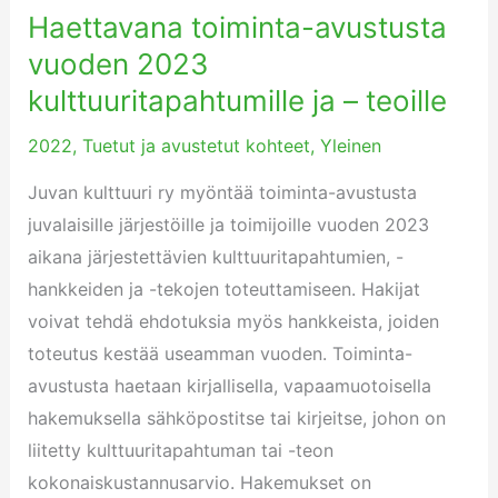
Haettavana toiminta-avustusta
Haettavana
toiminta-
vuoden 2023
avustusta
kulttuuritapahtumille ja – teoille
vuoden
2022
,
Tuetut ja avustetut kohteet
,
Yleinen
2023
kulttuuritapahtumille
Juvan kulttuuri ry myöntää toiminta-avustusta
ja
juvalaisille järjestöille ja toimijoille vuoden 2023
–
aikana järjestettävien kulttuuritapahtumien, -
teoille
hankkeiden ja -tekojen toteuttamiseen. Hakijat
voivat tehdä ehdotuksia myös hankkeista, joiden
toteutus kestää useamman vuoden. Toiminta-
avustusta haetaan kirjallisella, vapaamuotoisella
hakemuksella sähköpostitse tai kirjeitse, johon on
liitetty kulttuuritapahtuman tai -teon
kokonaiskustannusarvio. Hakemukset on