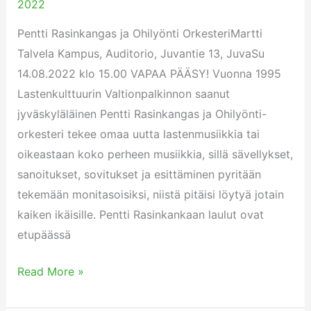
2022
Orkesteri
Martti
Pentti Rasinkangas ja Ohilyönti OrkesteriMartti
Talvela
Talvela Kampus, Auditorio, Juvantie 13, JuvaSu
kampuksella
14.08.2022 klo 15.00 VAPAA PÄÄSY! Vuonna 1995
su
Lastenkulttuurin Valtionpalkinnon saanut
14.08.2022
jyväskyläläinen Pentti Rasinkangas ja Ohilyönti-
orkesteri tekee omaa uutta lastenmusiikkia tai
oikeastaan koko perheen musiikkia, sillä sävellykset,
sanoitukset, sovitukset ja esittäminen pyritään
tekemään monitasoisiksi, niistä pitäisi löytyä jotain
kaiken ikäisille. Pentti Rasinkankaan laulut ovat
etupäässä
Read More »