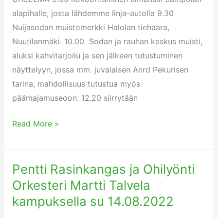
alapihalle, josta lähdemme linja-autolla 9.30
Nuijasodan muistomerkki Halolan tiehaara,
Nuutilanmäki. 10.00 Sodan ja rauhan keskus muisti,
aluksi kahvitarjoilu ja sen jälkeen tutustuminen
näyttelyyn, jossa mm. juvalaisen Anrd Pekurisen
tarina, mahdollisuus tutustua myös
päämajamuseoon. 12.20 siirrytään
Read More »
Pentti Rasinkangas ja Ohilyönti
Pentti
Rasinkangas
Orkesteri Martti Talvela
ja
kampuksella su 14.08.2022
Ohilyönti