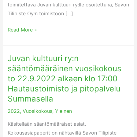
toimitettava Juvan kulttuuri ry:lle osoitettuna, Savon
Tilipiste Oy:n toimistoon […]
Read More »
Juvan kulttuuri ry:n
Juvan
kulttuuri
sääntömääräinen vuosikokous
ry:n
to 22.9.2022 alkaen klo 17:00
sääntömääräinen
Hautaustoimisto ja pitopalvelu
vuosikokous
Summasella
to
22.9.2022
2022
,
Vuosikokous
,
Yleinen
alkaen
Käsitellään sääntömääräiset asiat.
klo
Kokousasiapaperit on nähtävillä Savon Tilipiste
17:00