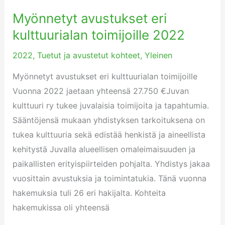
Myönnetyt avustukset eri
Myönnetyt
avustukset
kulttuurialan toimijoille 2022
eri
2022
,
Tuetut ja avustetut kohteet
,
Yleinen
kulttuurialan
toimijoille
Myönnetyt avustukset eri kulttuurialan toimijoille
2022
Vuonna 2022 jaetaan yhteensä 27.750 €Juvan
kulttuuri ry tukee juvalaisia toimijoita ja tapahtumia.
Sääntöjensä mukaan yhdistyksen tarkoituksena on
tukea kulttuuria sekä edistää henkistä ja aineellista
kehitystä Juvalla alueellisen omaleimaisuuden ja
paikallisten erityispiirteiden pohjalta. Yhdistys jakaa
vuosittain avustuksia ja toimintatukia. Tänä vuonna
hakemuksia tuli 26 eri hakijalta. Kohteita
hakemukissa oli yhteensä