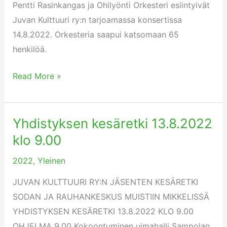
Pentti Rasinkangas ja Ohilyönti Orkesteri esiintyivät
Kulttuuri
Juvan Kulttuuri ry:n tarjoamassa konsertissa
ry:n
14.8.2022. Orkesteria saapui katsomaan 65
tarjoamassa
henkilöä.
konsertissa
14.8.2022.
Read More »
Yhdistyksen kesäretki 13.8.2022
Yhdistyksen
kesäretki
klo 9.00
13.8.2022
2022
,
Yleinen
klo
9.00
JUVAN KULTTUURI RY:N JÄSENTEN KESÄRETKI
SODAN JA RAUHANKESKUS MUISTIIN MIKKELISSÄ
YHDISTYKSEN KESÄRETKI 13.8.2022 KLO 9.00
OHJELMA 9.00 Kokoontuminen uimahalli Sampolan