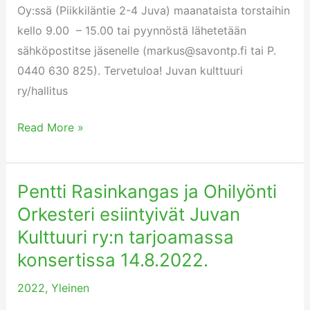
Oy:ssä (Piikkiläntie 2-4 Juva) maanataista torstaihin
Hautaustoimisto
kello 9.00 – 15.00 tai pyynnöstä lähetetään
ja
sähköpostitse jäsenelle (markus@savontp.fi tai P.
pitopalvelu
0440 630 825). Tervetuloa! Juvan kulttuuri
Summasella
ry/hallitus
Read More »
Pentti Rasinkangas ja Ohilyönti
Pentti
Rasinkangas
Orkesteri esiintyivät Juvan
ja
Kulttuuri ry:n tarjoamassa
Ohilyönti
konsertissa 14.8.2022.
Orkesteri
2022
,
Yleinen
esiintyivät
Juvan