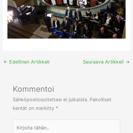
←
Edellinen Artikkeli
Seuraava Artikkeli
→
Kommentoi
Sähköpostiosoitettasi ei julkaista.
Pakolliset
kentät on merkitty
*
Kirjoita
tähän..