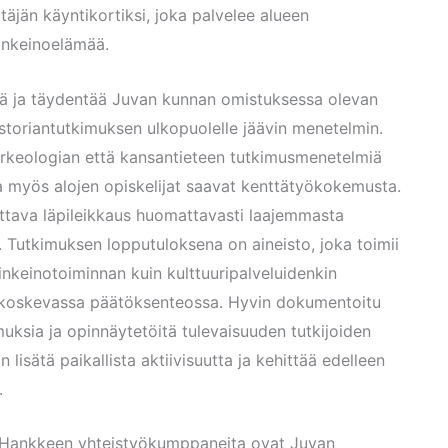
äjän käyntikortiksi, joka palvelee alueen
linkeinoelämää.
ää ja täydentää Juvan kunnan omistuksessa olevan
istoriantutkimuksen ulkopuolelle jäävin menetelmin.
rkeologian että kansantieteen tutkimusmenetelmiä
a myös alojen opiskelijat saavat kenttätyökokemusta.
attava läpileikkaus huomattavasti laajemmasta
. Tutkimuksen lopputuloksena on aineisto, joka toimii
linkeinotoiminnan kuin kulttuuripalveluidenkin
a koskevassa päätöksenteossa. Hyvin dokumentoitu
muksia ja opinnäytetöitä tulevaisuuden tutkijoiden
isätä paikallista aktiivisuutta ja kehittää edelleen
.
. Hankkeen yhteistyökumppaneita ovat Juvan