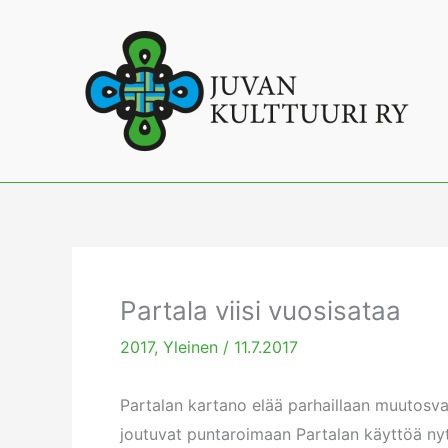
Siirry
sisältöön
Partala viisi vuosisataa
2017
,
Yleinen
/
11.7.2017
Partalan kartano elää parhaillaan muutosvaih
joutuvat puntaroimaan Partalan käyttöä nyt 