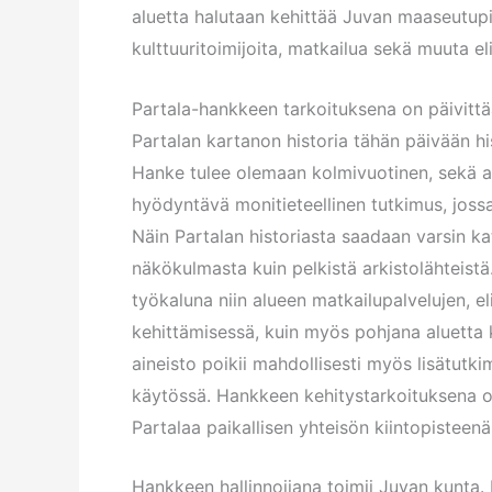
aluetta halutaan kehittää Juvan maaseutupit
kulttuuritoimijoita, matkailua sekä muuta e
Partala-hankkeen tarkoituksena on päivitt
Partalan kartanon historia tähän päivään h
Hanke tulee olemaan kolmivuotinen, sekä a
hyödyntävä monitieteellinen tutkimus, joss
Näin Partalan historiasta saadaan varsin k
näkökulmasta kuin pelkistä arkistolähteistä
työkaluna niin alueen matkailupalvelujen, e
kehittämisessä, kuin myös pohjana aluett
aineisto poikii mahdollisesti myös lisätutki
käytössä. Hankkeen kehitystarkoituksena on l
Partalaa paikallisen yhteisön kiintopisteenä
Hankkeen hallinnoijana toimii Juvan kunta